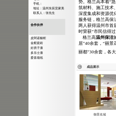
势。格兰高本着“
手机：
筑材料、施工技术
地址：温州东辰宜家美
联系人：张先生
深度集成和资源优
服务链，格兰高保洁
合作伙伴
两人获得温州市首届
时荣获“市民信得
格兰高
温州保洁
皮阿诺橱柜
居”40余套，“丽景
金舵瓷砖
好房子漆
丽都”30余套，各
多乐士漆
爱喜墙纸
成品展示
御景名城