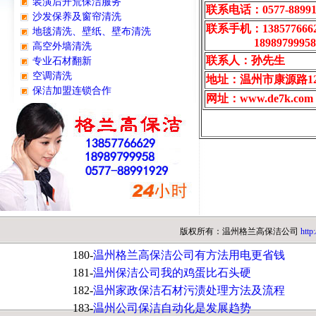
装潢后开荒保洁服务
联系电话：0577-88991
沙发保养及窗帘清洗
联系手机：138577666
地毯清洗、壁纸、壁布清洗
18989799958
高空外墙清洗
联系人：孙先生
专业石材翻新
空调清洗
地址：温州市康源路1
保洁加盟连锁合作
网址：www.de7k.com
版权所有：温州格兰高保洁公司
http
180-
温州格兰高保洁公司有方法用电更省钱
181-
温州保洁公司我的鸡蛋比石头硬
182-
温州家政保洁石材污渍处理方法及流程
183-
温州公司保洁自动化是发展趋势