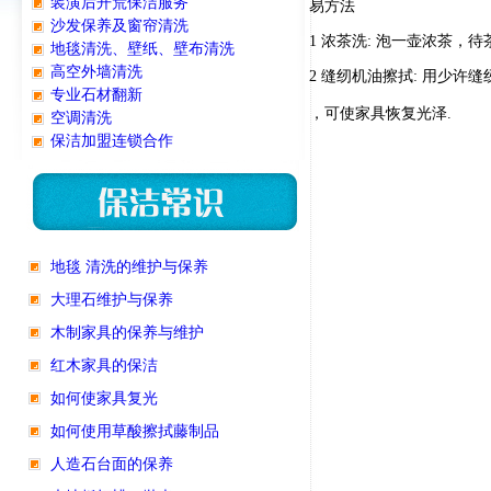
装潢后开荒保洁服务
易方法
沙发保养及窗帘清洗
1 浓茶洗: 泡一壶浓茶
地毯清洗、壁纸、壁布清洗
高空外墙清洗
2 缝纫机油擦拭: 用少
专业石材翻新
，可使家具恢复光泽.
空调清洗
保洁加盟连锁合作
地毯 清洗的维护与保养
大理石维护与保养
木制家具的保养与维护
红木家具的保洁
如何使家具复光
如何使用草酸擦拭藤制品
人造石台面的保养